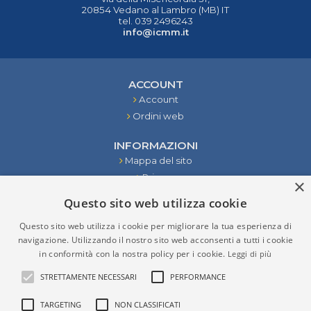
20854 Vedano al Lambro (MB) IT
tel. 039 2496243
info@icmm.it
ACCOUNT
Account
Ordini web
INFORMAZIONI
Mappa del sito
Privacy
×
Condizioni
Questo sito web utilizza cookie
Contattaci
Questo sito web utilizza i cookie per migliorare la tua esperienza di
STRUMENTI
navigazione. Utilizzando il nostro sito web acconsenti a tutti i cookie
in conformità con la nostra policy per i cookie.
Leggi di più
RISULTATI DELLA RICERCA
STRETTAMENTE NECESSARI
PERFORMANCE
TARGETING
NON CLASSIFICATI