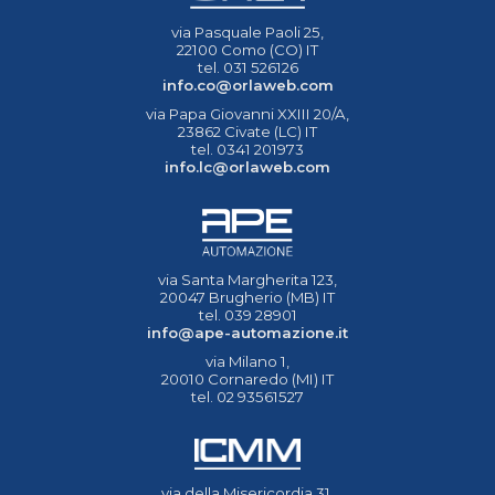
via Pasquale Paoli 25,
22100 Como (CO) IT
tel. 031 526126
info.co@orlaweb.com
via Papa Giovanni XXIII 20/A,
23862 Civate (LC) IT
tel. 0341 201973
info.lc@orlaweb.com
via Santa Margherita 123,
20047 Brugherio (MB) IT
tel. 039 28901
info@ape-automazione.it
via Milano 1,
20010 Cornaredo (MI) IT
tel. 02 93561527
via della Misericordia 31,