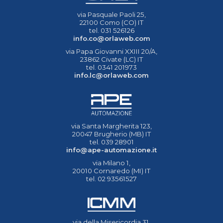
via Pasquale Paoli 25,
22100 Como (CO) IT
tel. 031 526126
info.co@orlaweb.com
via Papa Giovanni XXIII 20/A,
23862 Civate (LC) IT
tel. 0341 201973
info.lc@orlaweb.com
via Santa Margherita 123,
20047 Brugherio (MB) IT
tel. 039 28901
info@ape-automazione.it
via Milano 1,
20010 Cornaredo (MI) IT
tel. 02 93561527
via della Misericordia 31,