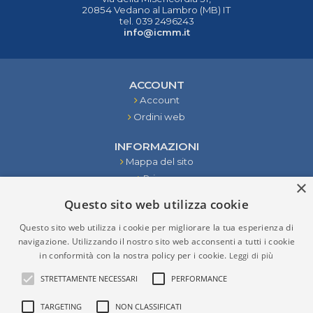
20854 Vedano al Lambro (MB) IT
tel. 039 2496243
info@icmm.it
ACCOUNT
Account
Ordini web
INFORMAZIONI
Mappa del sito
Privacy
×
Condizioni
Questo sito web utilizza cookie
Contattaci
Questo sito web utilizza i cookie per migliorare la tua esperienza di
STRUMENTI
navigazione. Utilizzando il nostro sito web acconsenti a tutti i cookie
in conformità con la nostra policy per i cookie.
Leggi di più
RISULTATI DELLA RICERCA
STRETTAMENTE NECESSARI
PERFORMANCE
TARGETING
NON CLASSIFICATI