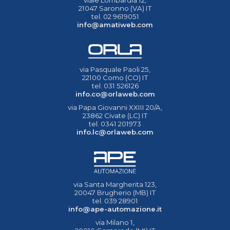
viale Lombardia 12,
21047 Saronno (VA) IT
tel. 02 9619051
info@amatiweb.com
via Pasquale Paoli 25,
22100 Como (CO) IT
tel. 031 526126
info.co@orlaweb.com
via Papa Giovanni XXIII 20/A,
23862 Civate (LC) IT
tel. 0341 201973
info.lc@orlaweb.com
via Santa Margherita 123,
20047 Brugherio (MB) IT
tel. 039 28901
info@ape-automazione.it
via Milano 1,