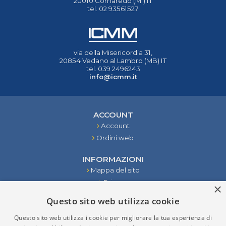
20010 Cornaredo (MI) IT
tel. 02 93561527
via della Misericordia 31,
20854 Vedano al Lambro (MB) IT
tel. 039 2496243
info@icmm.it
ACCOUNT
Account
Ordini web
INFORMAZIONI
Mappa del sito
Privacy
×
Condizioni
Questo sito web utilizza cookie
Contattaci
Questo sito web utilizza i cookie per migliorare la tua esperienza di