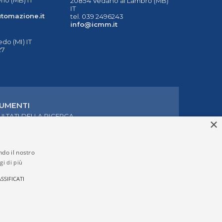
20854 Vedano al Lambro (MB)
IT
tomazione.it
tel. 039 2496243
info@icmm.it
do (MI) IT
27
UMENTI
ULTATI DELLA RICERCA
×
ndo il nostro
gi di più
SSIFICATI