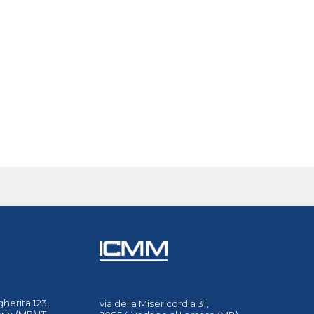
herita 123,
via della Misericordia 31,
io (MB) IT