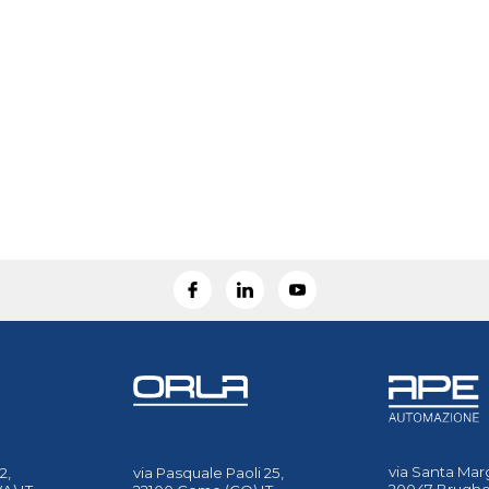
via Santa Marg
2,
via Pasquale Paoli 25,
20047 Brugher