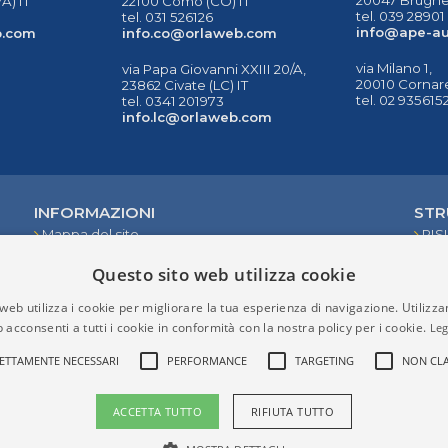
A) IT
22100 Como (CO) IT
tel. 039 28901
tel. 031 526126
info@ape-au
b.com
info.co@orlaweb.com
via Milano 1,
via Papa Giovanni XXIII 20/A,
20010 Cornare
23862 Civate (LC) IT
tel. 02 935615
tel. 0341 201973
info.lc@orlaweb.com
INFORMAZIONI
STR
Mappa del sito
RIS
Privacy
Questo sito web utilizza cookie
Condizioni
Contattaci
web utilizza i cookie per migliorare la tua esperienza di navigazione. Utilizza
 acconsenti a tutti i cookie in conformità con la nostra policy per i cookie.
Leg
ETTAMENTE NECESSARI
PERFORMANCE
TARGETING
NON CLA
ACCETTA TUTTO
RIFIUTA TUTTO