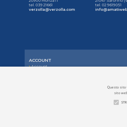
20900 Monza IT
21047 Saronno (V
tel. 039 21661
tel. 02 9619051
verzolla@verzolla.com
info@amatiwe
ACCOUNT
Account
Ordini web
Questo sito 
sito web
STR
P.IVA (VAT) IT02276970965
Copyright © 2026 Verzolla. Tutti i diritti riservati