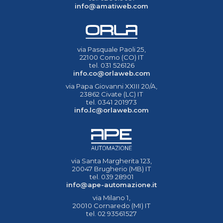
info@amatiweb.com
via Pasquale Paoli 25,
22100 Como (CO) IT
tel. 031 526126
info.co@orlaweb.com
via Papa Giovanni XXIII 20/A,
23862 Civate (LC) IT
tel. 0341 201973
info.lc@orlaweb.com
via Santa Margherita 123,
20047 Brugherio (MB) IT
tel. 039 28901
info@ape-automazione.it
via Milano 1,
20010 Cornaredo (MI) IT
tel. 02 93561527