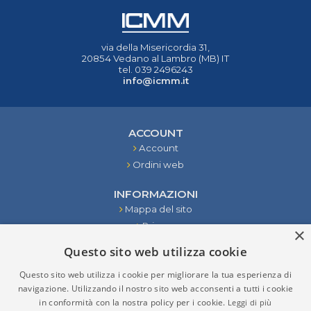
via della Misericordia 31,
20854 Vedano al Lambro (MB) IT
tel. 039 2496243
info@icmm.it
ACCOUNT
Account
Ordini web
INFORMAZIONI
Mappa del sito
Privacy
×
Condizioni
Questo sito web utilizza cookie
Contattaci
Questo sito web utilizza i cookie per migliorare la tua esperienza di
STRUMENTI
navigazione. Utilizzando il nostro sito web acconsenti a tutti i cookie
in conformità con la nostra policy per i cookie.
Leggi di più
RISULTATI DELLA RICERCA