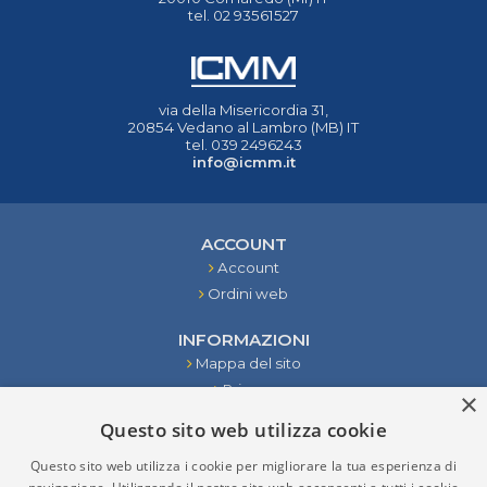
tel. 02 93561527
via della Misericordia 31,
20854 Vedano al Lambro (MB) IT
tel. 039 2496243
info@icmm.it
ACCOUNT
Account
Ordini web
INFORMAZIONI
Mappa del sito
Privacy
×
Condizioni
Questo sito web utilizza cookie
Contattaci
Questo sito web utilizza i cookie per migliorare la tua esperienza di
STRUMENTI