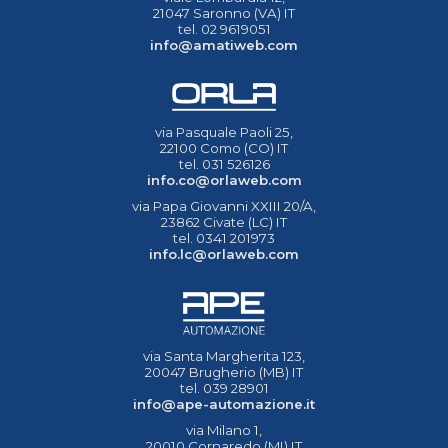
21047 Saronno (VA) IT
tel. 02 9619051
info@amatiweb.com
via Pasquale Paoli 25,
22100 Como (CO) IT
tel. 031 526126
info.co@orlaweb.com
via Papa Giovanni XXIII 20/A,
23862 Civate (LC) IT
tel. 0341 201973
info.lc@orlaweb.com
via Santa Margherita 123,
20047 Brugherio (MB) IT
tel. 039 28901
info@ape-automazione.it
via Milano 1,
20010 Cornaredo (MI) IT