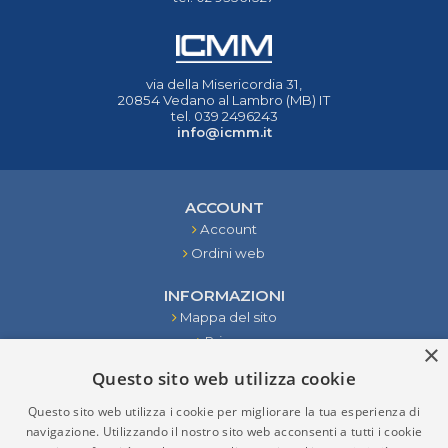
via della Misericordia 31,
20854 Vedano al Lambro (MB) IT
tel. 039 2496243
info@icmm.it
ACCOUNT
Account
Ordini web
INFORMAZIONI
Mappa del sito
Privacy
×
Condizioni
Questo sito web utilizza cookie
Contattaci
Questo sito web utilizza i cookie per migliorare la tua esperienza di
STRUMENTI
navigazione. Utilizzando il nostro sito web acconsenti a tutti i cookie