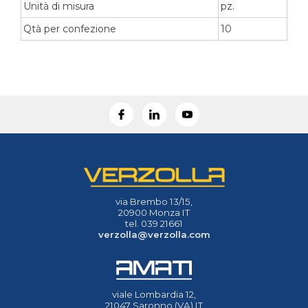
Unità di misura
pz.
Qtà per confezione
10
via Brembo 13/15,
20900 Monza IT
tel. 039 21661
verzolla@verzolla.com
viale Lombardia 12,
21047 Saronno (VA) IT