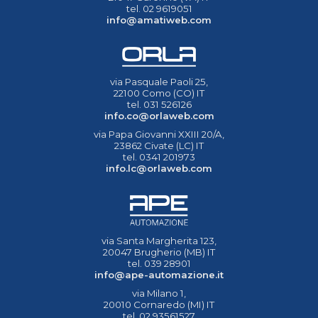
tel. 02 9619051
info@amatiweb.com
via Pasquale Paoli 25,
22100 Como (CO) IT
tel. 031 526126
info.co@orlaweb.com
via Papa Giovanni XXIII 20/A,
23862 Civate (LC) IT
tel. 0341 201973
info.lc@orlaweb.com
via Santa Margherita 123,
20047 Brugherio (MB) IT
tel. 039 28901
info@ape-automazione.it
via Milano 1,
20010 Cornaredo (MI) IT
tel. 02 93561527