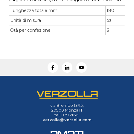
Lunghezza totale mm
180
Unità di misura
pz.
Qtà per confezione
6
via Brembo 13/15,
20900 Monza IT
tel. 039 21661
verzolla@verzolla.com