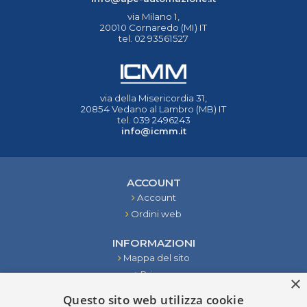
via Milano 1,
20010 Cornaredo (MI) IT
tel. 02 93561527
via della Misericordia 31,
20854 Vedano al Lambro (MB) IT
tel. 039 2496243
info@icmm.it
ACCOUNT
Account
Ordini web
INFORMAZIONI
Mappa del sito
Privacy
×
Condizioni
Questo sito web utilizza cookie
Contattaci