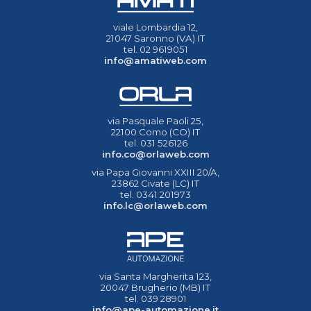
viale Lombardia 12,
21047 Saronno (VA) IT
tel. 02 9619051
info@amatiweb.com
via Pasquale Paoli 25,
22100 Como (CO) IT
tel. 031 526126
info.co@orlaweb.com
via Papa Giovanni XXIII 20/A,
23862 Civate (LC) IT
tel. 0341 201973
info.lc@orlaweb.com
via Santa Margherita 123,
20047 Brugherio (MB) IT
tel. 039 28901
info@ape-automazione.it