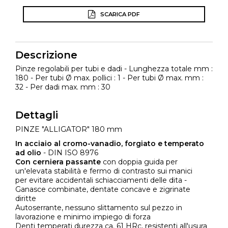
SCARICA PDF
Descrizione
Pinze regolabili per tubi e dadi - Lunghezza totale mm :
180 - Per tubi Ø max. pollici : 1 - Per tubi Ø max. mm :
32 - Per dadi max. mm : 30
Dettagli
PINZE "ALLIGATOR" 180 mm
In acciaio al cromo-vanadio, forgiato e temperato
ad olio
- DIN ISO 8976
Con cerniera passante
con doppia guida per
un'elevata stabilità e fermo di contrasto sui manici
per evitare accidentali schiacciamenti delle dita -
Ganasce combinate, dentate concave e zigrinate
diritte
Autoserrante, nessuno slittamento sul pezzo in
lavorazione e minimo impiego di forza
Denti temperati durezza ca. 61 HRc, resistenti all'usura