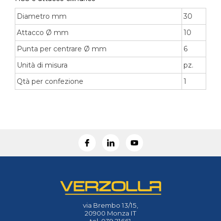
Diametro mm
30
Attacco Ø mm
10
Punta per centrare Ø mm
6
Unità di misura
pz.
Qtà per confezione
1
via Brembo 13/15,
20900 Monza IT