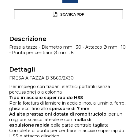
SCARICA PDF
Descrizione
Frese a tazza - Diametro mm : 30 - Attacco Ø mm : 10
- Punta per centrare Ø mm : 6
Dettagli
FRESA A TAZZA D 3860/2X30
Per impiego con trapani elettrici portatili (senza
percussione) o a colonna
Tipo in acciaio super rapido HSS
Per la foratura di lamiere in acciaio inox, alluminio, ferro,
ghisa ecc. fino allo
spessore di 7 mm
Ad alte prestazioni dotata di rompitruciolo
, per un
migliore scarico laterale e con
molla di
espulsione rapida
della parte centrale tagliata
Complete di punta per centrare in acciaio super rapido
HSS e attacco cilindrico