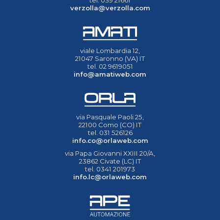
tel. 039 21661
verzolla@verzolla.com
viale Lombardia 12,
21047 Saronno (VA) IT
tel. 02 9619051
info@amatiweb.com
via Pasquale Paoli 25,
22100 Como (CO) IT
tel. 031 526126
info.co@orlaweb.com
via Papa Giovanni XXIII 20/A,
23862 Civate (LC) IT
tel. 0341 201973
info.lc@orlaweb.com