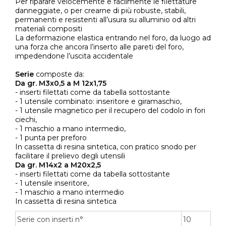
Per riparare velocemente e facilmente le filettature
danneggiate, o per crearne di più robuste, stabili,
permanenti e resistenti all’usura su alluminio od altri
materiali compositi
La deformazione elastica entrando nel foro, da luogo ad
una forza che ancora l’inserto alle pareti del foro,
impedendone l’uscita accidentale
Serie
composte da:
Da gr. M3x0,5 a M 12x1,75
- inserti filettati come da tabella sottostante
- 1 utensile combinato: inseritore e giramaschio,
- 1 utensile magnetico per il recupero del codolo in fori
ciechi,
- 1 maschio a mano intermedio,
- 1 punta per preforo
In cassetta di resina sintetica, con pratico snodo per
facilitare il prelievo degli utensili
Da gr. M14x2 a M20x2,5
- inserti filettati come da tabella sottostante
- 1 utensile inseritore,
- 1 maschio a mano intermedio
In cassetta di resina sintetica
Serie con inserti n°
10