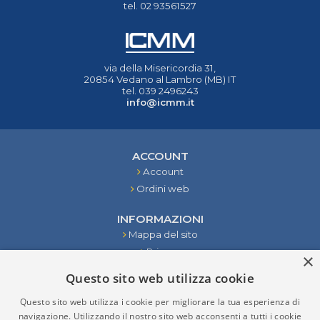
tel. 02 93561527
via della Misericordia 31,
20854 Vedano al Lambro (MB) IT
tel. 039 2496243
info@icmm.it
ACCOUNT
Account
Ordini web
INFORMAZIONI
Mappa del sito
Privacy
×
Condizioni
Questo sito web utilizza cookie
Contattaci
Questo sito web utilizza i cookie per migliorare la tua esperienza di
STRUMENTI
navigazione. Utilizzando il nostro sito web acconsenti a tutti i cookie