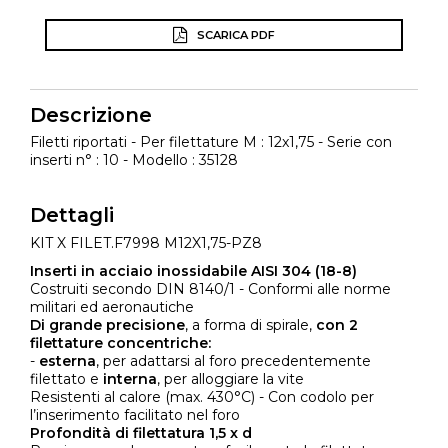
SCARICA PDF
Descrizione
Filetti riportati - Per filettature M : 12x1,75 - Serie con
inserti n° : 10 - Modello : 35128
Dettagli
KIT X FILET.F7998 M12X1,75-PZ8
Inserti in acciaio inossidabile AISI 304 (18-8)
Costruiti secondo DIN 8140/1 - Conformi alle norme
militari ed aeronautiche
Di grande precisione
, a forma di spirale,
con 2
filettature concentriche:
-
esterna
, per adattarsi al foro precedentemente
filettato e
interna
, per alloggiare la vite
Resistenti al calore (max. 430°C) - Con codolo per
l’inserimento facilitato nel foro
Profondità di filettatura 1,5 x d