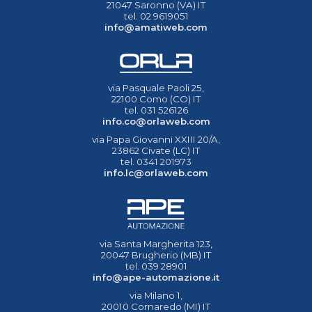
21047 Saronno (VA) IT
tel. 02 9619051
info@amatiweb.com
via Pasquale Paoli 25,
22100 Como (CO) IT
tel. 031 526126
info.co@orlaweb.com
via Papa Giovanni XXIII 20/A,
23862 Civate (LC) IT
tel. 0341 201973
info.lc@orlaweb.com
via Santa Margherita 123,
20047 Brugherio (MB) IT
tel. 039 28901
info@ape-automazione.it
via Milano 1,
20010 Cornaredo (MI) IT