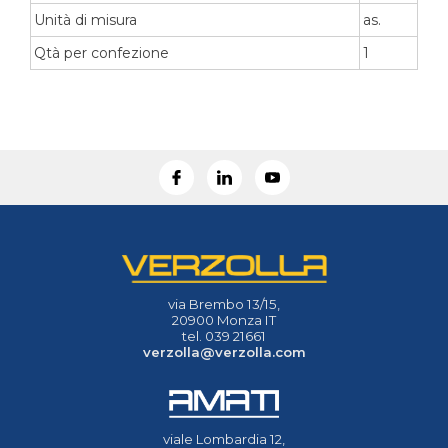
Unità di misura
as.
Qtà per confezione
1
via Brembo 13/15,
20900 Monza IT
tel. 039 21661
verzolla@verzolla.com
viale Lombardia 12,