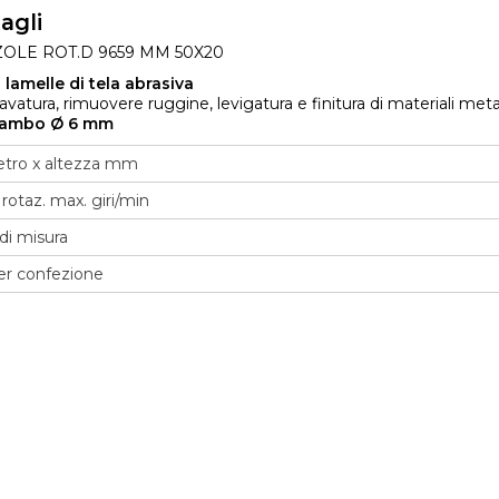
agli
OLE ROT.D 9659 MM 50X20
 lamelle di tela abrasiva
avatura, rimuovere ruggine, levigatura e finitura di materiali metal
gambo Ø 6 mm
tro x altezza mm
i rotaz. max. giri/min
di misura
er confezione