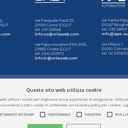
via Santa Marg
2,
via Pasquale Paoli 25,
20047 Brugher
A) IT
22100 Como (CO) IT
tel. 039 28901
tel. 031 526126
info@ape-au
b.com
info.co@orlaweb.com
via Milano 1,
via Papa Giovanni XXIII 20/A,
20010 Cornare
23862 Civate (LC) IT
tel. 02 935615
tel. 0341 201973
info.lc@orlaweb.com
INFORMAZIONI
STR
Questo sito web utilizza cookie
Mappa del sito
RIS
Privacy
web utilizza i cookie per migliorare la tua esperienza di navigazione. Utilizza
Condizioni
 acconsenti a tutti i cookie in conformità con la nostra policy per i cookie.
Leg
Contattaci
ETTAMENTE NECESSARI
PERFORMANCE
TARGETING
NON CLA