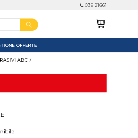
039 21661
STIONE OFFERTE
0
RASIVI ABC
/
RE
nibile