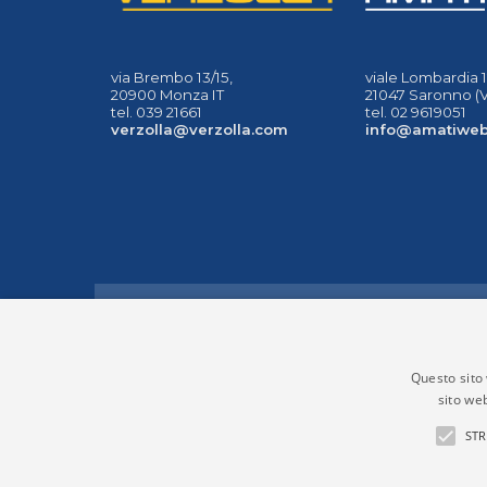
via Brembo 13/15,
viale Lombardia 1
20900 Monza IT
21047 Saronno (V
tel. 039 21661
tel. 02 9619051
verzolla@verzolla.com
info@amatiwe
ACCOUNT
Account
Ordini web
Questo sito 
sito web
STR