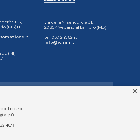
herita 123,
via della Misericordia 31,
io (MB) IT
20854 Vedano al Lambro (MB)
IT
tomazione.it
tel. 039 2496243
info@icmm.it
do (MI) IT
27
×
UMENTI
ULTATI DELLA RICERCA
ndo il nostro
gi di più
SSIFICATI