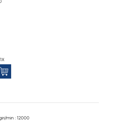
0
 1X
giri/min : 12000