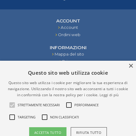
ACCOUNT
Account
Ordini web
INFORMAZIONI
Mappa del sito
Privacy
×
Condizioni
Questo sito web utilizza cookie
Contattaci
Questo sito web utilizza i cookie per migliorare la tua esperienza di
STRUMENTI
navigazione. Utilizzando il nostro sito web acconsenti a tutti i cookie
in conformità con la nostra policy per i cookie.
Leggi di più
RISULTATI DELLA RICERCA
STRETTAMENTE NECESSARI
PERFORMANCE
TARGETING
NON CLASSIFICATI
P.IVA (VAT) IT02276970965
ACCETTA TUTTO
RIFIUTA TUTTO