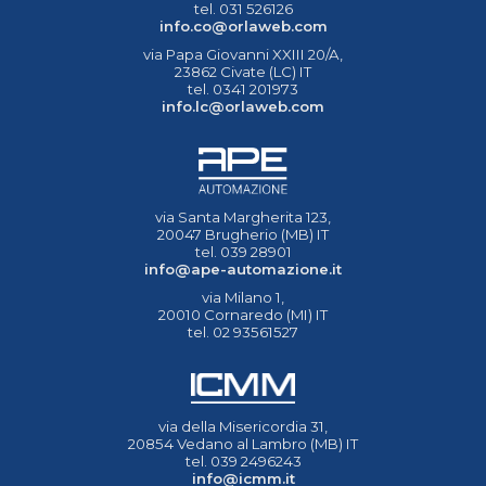
tel. 031 526126
info.co@orlaweb.com
via Papa Giovanni XXIII 20/A,
23862 Civate (LC) IT
tel. 0341 201973
info.lc@orlaweb.com
via Santa Margherita 123,
20047 Brugherio (MB) IT
tel. 039 28901
info@ape-automazione.it
via Milano 1,
20010 Cornaredo (MI) IT
tel. 02 93561527
via della Misericordia 31,
20854 Vedano al Lambro (MB) IT
tel. 039 2496243
info@icmm.it