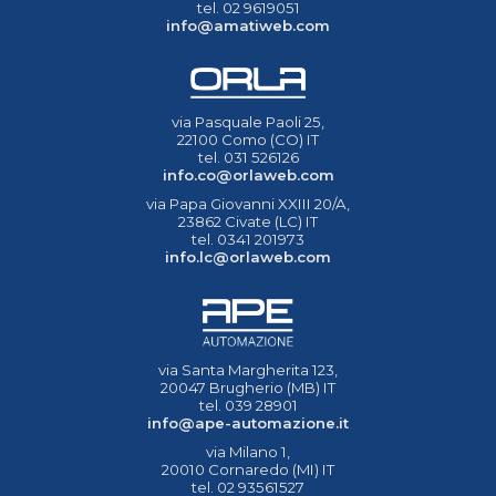
tel. 02 9619051
info@amatiweb.com
via Pasquale Paoli 25,
22100 Como (CO) IT
tel. 031 526126
info.co@orlaweb.com
via Papa Giovanni XXIII 20/A,
23862 Civate (LC) IT
tel. 0341 201973
info.lc@orlaweb.com
via Santa Margherita 123,
20047 Brugherio (MB) IT
tel. 039 28901
info@ape-automazione.it
via Milano 1,
20010 Cornaredo (MI) IT
tel. 02 93561527