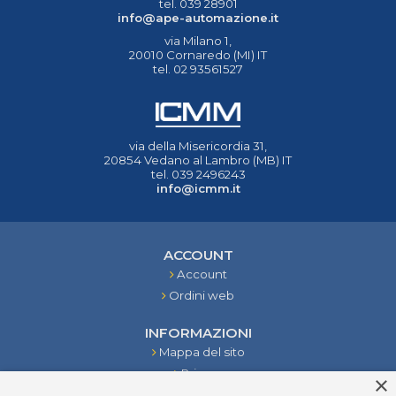
tel. 039 28901
info@ape-automazione.it
via Milano 1,
20010 Cornaredo (MI) IT
tel. 02 93561527
via della Misericordia 31,
20854 Vedano al Lambro (MB) IT
tel. 039 2496243
info@icmm.it
ACCOUNT
Account
Ordini web
INFORMAZIONI
Mappa del sito
Privacy
×
Condizioni