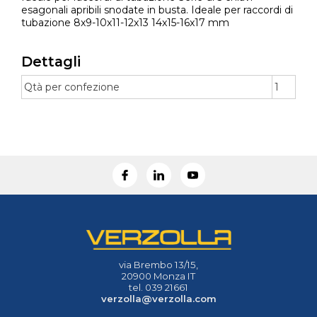
esagonali apribili snodate in busta. Ideale per raccordi di
tubazione 8x9-10x11-12x13 14x15-16x17 mm
Dettagli
Qtà per confezione
1
via Brembo 13/15,
20900 Monza IT
tel. 039 21661
verzolla@verzolla.com