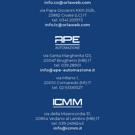
info.co@orlaweb.com
via Papa Giovanni XXIII 20/A,
23862 Civate (LC) IT
tel. 0341 201973
info.lc@orlaweb.com
via Santa Margherita 123,
20047 Brugherio (MB) IT
tel. 039 28901
info@ape-automazione.it
via Milano 1,
20010 Cornaredo (MI) IT
tel. 02 93561527
via della Misericordia 31,
20854 Vedano al Lambro (MB) IT
tel. 039 2496243
info@icmm.it