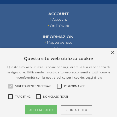
ACCOUNT
Account
Ordini web
INFORMAZIONI
Mappa del sito
Privacy
×
Condizioni
Questo sito web utilizza cookie
Contattaci
Questo sito web utilizza i cookie per migliorare la tua esperienza di
STRUMENTI
navigazione. Utilizzando il nostro sito web acconsenti a tutti i cookie
in conformità con la nostra policy per i cookie.
Leggi di più
RISULTATI DELLA RICERCA
STRETTAMENTE NECESSARI
PERFORMANCE
TARGETING
NON CLASSIFICATI
P.IVA (VAT) IT02276970965
ACCETTA TUTTO
RIFIUTA TUTTO
Copyright © 2026 Verzolla. Tutti i diritti riservati