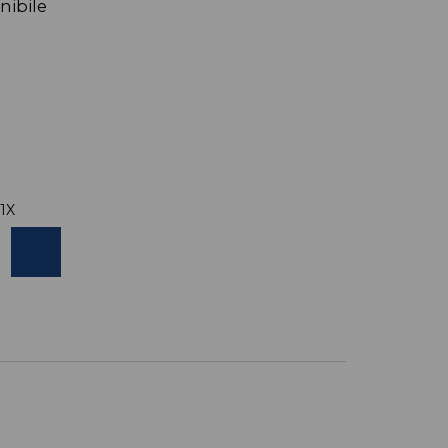
nibile
 1X