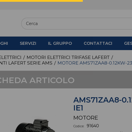
GHI
SERVIZI
IL GRUPPO
CONTATTACI
GE
LETTRICI
/
MOTORI ELETTRICI TRIFASE LAFERT
/
NTI LAFERT SERIE AMS
/
MOTORE AMS71ZAA8-0.12KW-230
CHEDA ARTICOLO
AMS71ZAA8-0.
IE1
MOTORE
91640
Codice: