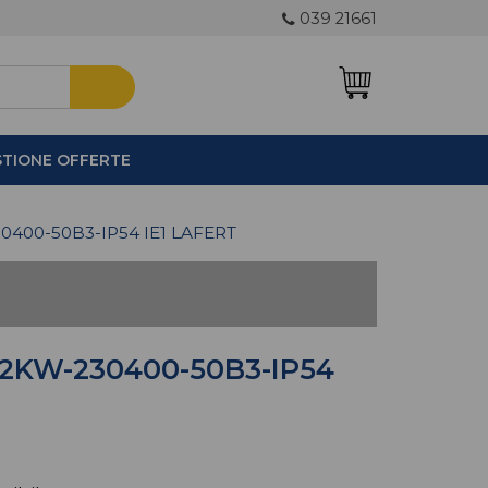
039 21661
STIONE OFFERTE
0
400-50B3-IP54 IE1 LAFERT
12KW-230400-50B3-IP54