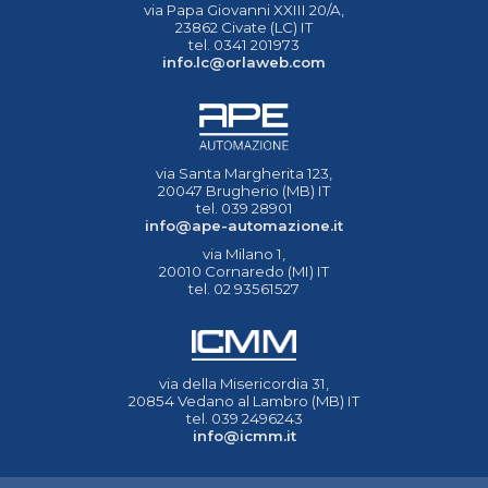
via Papa Giovanni XXIII 20/A,
23862 Civate (LC) IT
tel. 0341 201973
info.lc@orlaweb.com
via Santa Margherita 123,
20047 Brugherio (MB) IT
tel. 039 28901
info@ape-automazione.it
via Milano 1,
20010 Cornaredo (MI) IT
tel. 02 93561527
via della Misericordia 31,
20854 Vedano al Lambro (MB) IT
tel. 039 2496243
info@icmm.it