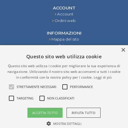
ACCOUNT
Account
Ordini web
INFORMAZIONI
Mappa del sito
Privacy
×
Condizioni
Questo sito web utilizza cookie
Contattaci
Questo sito web utilizza i cookie per migliorare la tua esperienza di
STRUMENTI
navigazione. Utilizzando il nostro sito web acconsenti a tutti i cookie
in conformità con la nostra policy per i cookie.
Leggi di più
RISULTATI DELLA RICERCA
STRETTAMENTE NECESSARI
PERFORMANCE
TARGETING
NON CLASSIFICATI
P.IVA (VAT) IT02276970965
ACCETTA TUTTO
RIFIUTA TUTTO
Copyright © 2026 Verzolla. Tutti i diritti riservati
Powered by
nopCommerce
- Developed by
Weblink srl
MOSTRA DETTAGLI