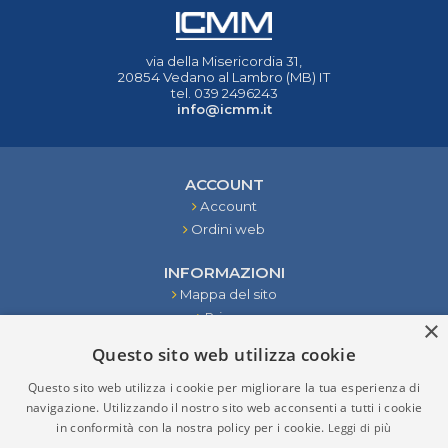
via della Misericordia 31,
20854 Vedano al Lambro (MB) IT
tel. 039 2496243
info@icmm.it
ACCOUNT
Account
Ordini web
INFORMAZIONI
Mappa del sito
Privacy
×
Condizioni
Questo sito web utilizza cookie
Contattaci
Questo sito web utilizza i cookie per migliorare la tua esperienza di
STRUMENTI
navigazione. Utilizzando il nostro sito web acconsenti a tutti i cookie
in conformità con la nostra policy per i cookie.
Leggi di più
RISULTATI DELLA RICERCA