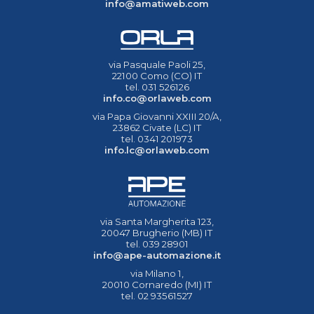
info@amatiweb.com
via Pasquale Paoli 25,
22100 Como (CO) IT
tel. 031 526126
info.co@orlaweb.com
via Papa Giovanni XXIII 20/A,
23862 Civate (LC) IT
tel. 0341 201973
info.lc@orlaweb.com
via Santa Margherita 123,
20047 Brugherio (MB) IT
tel. 039 28901
info@ape-automazione.it
via Milano 1,
20010 Cornaredo (MI) IT
tel. 02 93561527